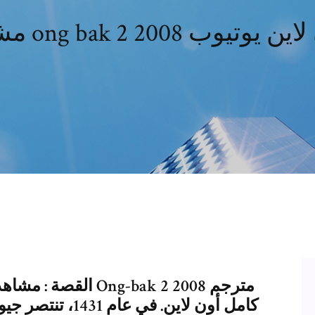
ong مترجم اون لاين يوتيوب