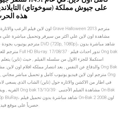
على جيوش مملكة (سوخوتاي) التايلاند
هذه الحرب 
مشاهدة اون لاين علي اكثر من سيرفر وتحميل مباشرة علي مو
والدفاع عن النفس , بعد انتصار مملكه افلام اون لاين; مشاهد
القريه , ويذهب للم
لاين كامل ومترجم للعربية Dailymotion حصرياً على موقع فيديو سيما فور يو.