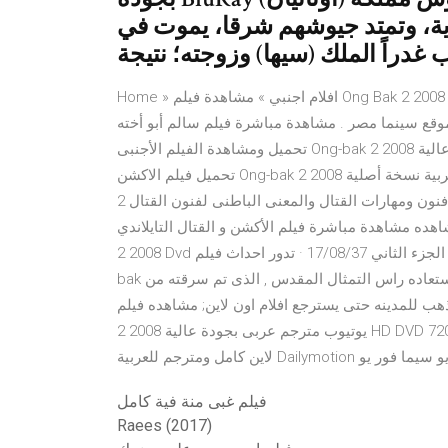
ية، وتمتد جيوشهم شرقا، يموت في
غدراً الملك (سيها) وزوجته؛ نتيجة
Home » افلام اجنبي » مشاهدة فيلم Ong Bak 2 2008 اون لاين فيلم الرعب والاثارة Grave Halloween 2013 مترجم
قع سينما مصر . مشاهدة مباشرة فيلم سالم أبو أخته
تحميل ومشاهدة الفيلم الأجنبى Ong-bak 2 2008 مترجم يوتيوب بجودة عالية DVD (720p, 1080p)، شاهد مباشرة بدون
تحميل فيلم الاكشن Ong-bak 2 2008 مترجم للعربية نسخة أصلية Full HD Blu-ray. 17/08/37 · تدور احداث فيلم Ong bak
2 استكملا للجزء الاول من سلسله الفيلم , حيث (تاين) يتعلم فنون ومهارات القتال والمعنى الباطنى لفنون القتال
ه مشاهدة مباشرة فيلم الأكشن و القتال التايلاندي Ong Bak
2 2008 Dvd مترجم اون لاين فيديو يوتيوب كامل و تحميل مباشر مجاني , الجزء الثاني 17/08/37 · تدور احداث فيلم Ong
bak فى اطار من الاكشن والاثاره حول (تاين) الشاب الذى يسعى لاستعاده راس التمثال المقدس , الذى تم سرقته من
دينه حتى يسترجع افلام اون لاين; مشاهده فيلم Ong bak 13/10/39 · مشاهدة الفيلم الأجنبى On-Bak
2 2008 يوتيوب مترجم عربى بجودة عالية HD DVD 720p BluRay، شاهد مباشرة بدون تحميل فيلم On-Bak 2 2008 اون
فيلم غبى منة فية كامل
Raees (2017)