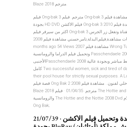
Blaze 2018 مترجم.
فيلم Ong-bak 3 مترجم. فيلم Ong-bak 3 مترجم مشاهدة فيلم Ong-bak 3 2010 مترجم اون لاين تحميل فيلم Ong-bak 3
بجودة HD DVD فيلم الاكشن Ong-bak 3 2010 مترجم كامل بدقة عالية مشاهدة فيلم Ong-bak 3 مترجم اون لاين على
اكثر من سيرفر فيلم Ong-bak 3 مترجم اون لاين 26/03/41 · من فضلك متنساش تشترك فى القناة وتفعل زر الجرس
لوصول التنبيهات مشاهدة,فيلم,البدلة,تامر,حسني مشاهدة فيلم 2008 Ong Bak 2 مترجم بالعربي DVD اون لاين by 6
months ago 54 Views مشاهدة فيلم 2007 Wrong Turn 2 Dead End UNRATED مترجم بالعربي DVD اون مشاهدة
وتحميل فيلم الدراما والرومانسية Passchendaele 2008 يوتيوب كامل مترجم عربى، تنزيل الفيلم
الأجنبىPasschendaele 2008 برابط مباشر وبجودة عالية HD D مترجم اون لاين, فيلم Strictly Sexual 2008 مترجم
كامل Two successful women, sick and tired of dating and relationships, decide to keep two young men in
their pool house for strictly sexual purp مشاهدة وتحميل الافلام والمسلسلات اون لاين. تدور
قصة فيلم Ong Bak 2 2008 حول الملاكم التايلاندي الشاب الذي يتعلم المهارات والمعنى الداخلي لفنون.. مشاهدة فيلم
Blaze 2018 مترجم. 01/04/35 · فيلم The Hottie and the Nottie 2008 مترجم مشاهدة اون لاين و تحميل , الكوميدي
والرومانسية The Hottie and the Nottie 2008 Dvd مترجم مشاهدة مباشرة اون لاين فيديو يوتيوب كامل و سلسلة افلام
Ong Bak;
21/07/39 · القصة : مشاهدة وتحميل فيلم الاكشن Ong-bak 2 2008 مترجم
بجودة BluRay كامل أون لاين. في عام 1431، تنتصر جيوش مملكة (أوتاثيان)