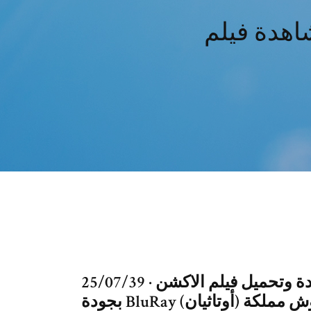
25/07/39 · القصة : مشاهدة وتحميل فيلم الاكشن Ong-bak 2 2008 مترجم
بجودة BluRay كامل أون لاين. في عام 1431، تنتصر جيوش مملكة (أوتاثيان)