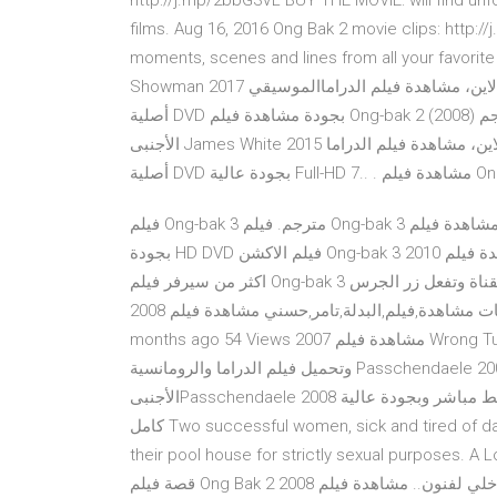
http://j.mp/2bbG3VL BUY THE MOVIE: will find unf
films. Aug 16, 2016 Ong Bak 2 movie clips: http:/
moments, scenes and lines from all your  أيار (مايو) 2019 تحميل الفيلم الأجنبى The Greatest
Showman 2017 مترجم عربي يوتيوب اون لاين، مشاهدة فيلم الدراماالموسيقي The Greatest Showman 2017 نسخة
أصلية DVD بجودة مشاهدة فيلم Ong-bak 2 (2008) مترجم HD اون لاين. 1:30:00 4 أيار (مايو) 2019 تحميل الفيلم
الأجنبى James White 2015 للكبار فقط مترجم عربي يوتيوب اون لاين، مشاهدة فيلم الدراما James White 2015 نسخة
فيلم Ong-bak 3 مترجم. فيلم Ong-bak 3 مترجم مشاهدة فيلم Ong-bak 3 2010 مترجم اون لاين تحميل فيلم Ong-bak 3
بجودة HD DVD فيلم الاكشن Ong-bak 3 2010 مترجم كامل بدقة عالية مشاهدة فيلم Ong-bak 3 مترجم اون لاين على
اكثر من سيرفر فيلم Ong-bak 3 مترجم اون لاين 26/03/41 · من فضلك متنساش تشترك فى القناة وتفعل زر الجرس
لوصول التنبيهات مشاهدة,فيلم,البدلة,تامر,حسني مشاهدة فيلم 2008 Ong Bak 2 مترجم بالعربي DVD اون لاين by 6
months ago 54 Views مشاهدة فيلم 2007 Wrong Turn 2 Dead End UNRATED مترجم بالعربي DVD اون مشاهدة
وتحميل فيلم الدراما والرومانسية Passchendaele 2008 يوتيوب كامل مترجم عربى، تنزيل الفيلم
الأجنبىPasschendaele 2008 برابط مباشر وبجودة عالية HD D مترجم اون لاين, فيلم Strictly Sexual 2008 مترجم
كامل Two successful women, sick and tired of dating and relationships, decide to keep two young men in
their pool house for strictly sexual purp مشاهدة وتحميل الافلام والمسلسلات اون لاين. تدور
قصة فيلم Ong Bak 2 2008 حول الملاكم التايلاندي الشاب الذي يتعلم المهارات والمعنى الداخلي لفنون.. مشاهدة فيلم