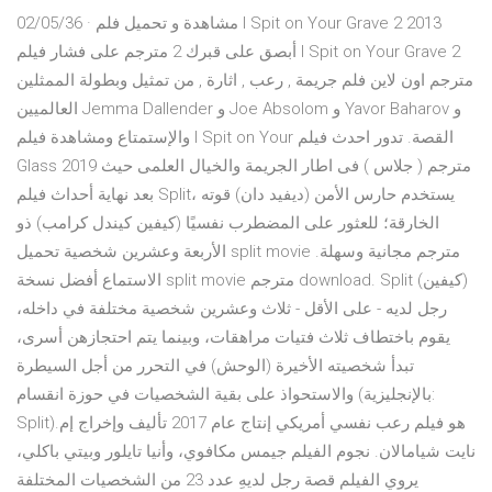
02/05/36 · مشاهدة و تحميل فلم I Spit on Your Grave 2 2013
أبصق على قبرك 2 مترجم على فشار فيلم I Spit on Your Grave 2
مترجم اون لاين فلم جريمة , رعب , اثارة , من تمثيل وبطولة الممثلين
العالميين Jemma Dallender و Joe Absolom و Yavor Baharov و
والإستمتاع ومشاهدة فيلم I Spit on Your القصة. تدور احدث فيلم
Glass 2019 مترجم ( جلاس ) فى اطار الجريمة والخيال العلمى حيث
بعد نهاية أحداث فيلم Split، يستخدم حارس الأمن (ديفيد دان) قوته
الخارقة؛ للعثور على المضطرب نفسيًا (كيفين كيندل كرامب) ذو
الأربعة وعشرين شخصية تحميل split movie مترجم مجانية وسهلة.
الاستماع أفضل نسخة split movie مترجم download. Split (كيفين)
رجل لديه - على الأقل - ثلاث وعشرين شخصية مختلفة في داخله،
يقوم باختطاف ثلاث فتيات مراهقات، وبينما يتم احتجازهن أسرى،
تبدأ شخصيته الأخيرة (الوحش) في التحرر من أجل السيطرة
والاستحواذ على بقية الشخصيات في حوزة انقسام (بالإنجليزية:
Split)‏ هو فيلم رعب نفسي أمريكي إنتاج عام 2017 تأليف وإخراج إم.
نايت شيامالان. نجوم الفيلم جيمس مكافوي، وأنيا تايلور وبيتي باكلي،
يروي الفيلم قصة رجل لديهِ عدد 23 من الشخصيات المختلفة