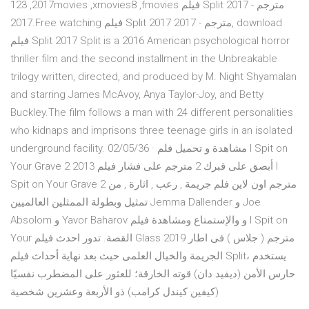
2017, 123movies ,xmovies8 ,fmovies فيلم Split 2017 مترجم -
2017.Free watching فيلم Split 2017 مترجم - 2017, download
فيلم Split 2017 Split is a 2016 American psychological horror
thriller film and the second installment in the Unbreakable
trilogy written, directed, and produced by M. Night Shyamalan
and starring James McAvoy, Anya Taylor-Joy, and Betty
Buckley.The film follows a man with 24 different personalities
who kidnaps and imprisons three teenage girls in an isolated
underground facility. 02/05/36 · مشاهدة و تحميل فلم I Spit on
Your Grave 2 2013 أبصق على قبرك 2 مترجم على فشار فيلم I
Spit on Your Grave 2 مترجم اون لاين فلم جريمة , رعب , اثارة , من
تمثيل وبطولة الممثلين العالميين Jemma Dallender و Joe
Absolom و Yavor Baharov و والإستمتاع ومشاهدة فيلم I Spit on
Your القصة. تدور احدث فيلم Glass 2019 مترجم ( جلاس ) فى اطار
الجريمة والخيال العلمى حيث بعد نهاية أحداث فيلم Split، يستخدم
حارس الأمن (ديفيد دان) قوته الخارقة؛ للعثور على المضطرب نفسيًا
(كيفين كيندل كرامب) ذو الأربعة وعشرين شخصية