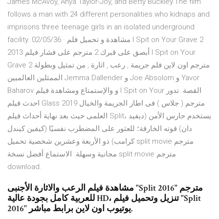
James McAvoy, Anya Taylor-Joy, and Betty Buckley.The film
follows a man with 24 different personalities who kidnaps and
imprisons three teenage girls in an isolated underground
facility. 02/05/36 · مشاهدة و تحميل فلم I Spit on Your Grave 2
2013 أبصق على قبرك 2 مترجم على فشار فيلم I Spit on Your
Grave 2 مترجم اون لاين فلم جريمة , رعب , اثارة , من تمثيل وبطولة
الممثلين العالميين Jemma Dallender و Joe Absolom و Yavor
Baharov و والإستمتاع ومشاهدة فيلم I Spit on Your القصة. تدور
احدث فيلم Glass 2019 مترجم ( جلاس ) فى اطار الجريمة والخيال
العلمى حيث بعد نهاية أحداث فيلم Split، يستخدم حارس الأمن (ديفيد
دان) قوته الخارقة؛ للعثور على المضطرب نفسيًا (كيفين كيندل
كرامب) ذو الأربعة وعشرين شخصية تحميل split movie مترجم
مجانية وسهلة. الاستماع أفضل نسخة split movie مترجم
download.
مشاهدة فيلم الرعب والاثارة الأجنبى "Split 2016" مترجم
للعربية كامل بجودة عالية HD، تنزيل وتحميل فيلم "Split
2016" يوتيوب اون لاين برابط مباشر.