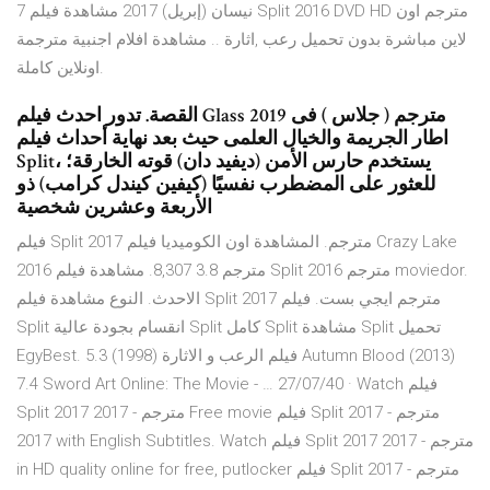
7 نيسان (إبريل) 2017 مشاهدة فيلم Split 2016 DVD HD مترجم اون
لاين مباشرة بدون تحميل رعب ,اثارة .. مشاهدة افلام اجنبية مترجمة
اونلاين كاملة.
القصة. تدور احدث فيلم Glass 2019 مترجم ( جلاس ) فى
اطار الجريمة والخيال العلمى حيث بعد نهاية أحداث فيلم
Split، يستخدم حارس الأمن (ديفيد دان) قوته الخارقة؛
للعثور على المضطرب نفسيًا (كيفين كيندل كرامب) ذو
الأربعة وعشرين شخصية
فيلم Split 2017 مترجم. المشاهدة اون الكوميديا فيلم Crazy Lake
2016 مترجم 3.8 8,307. مشاهدة فيلم Split 2016 مترجم moviedor.
الاحدث. النوع مشاهدة فيلم Split 2017 مترجم ايجي بست. فيلم
Split انقسام بجودة عالية Split كامل Split مشاهدة Split تحميل
EgyBest. فيلم الرعب و الاثارة (1998) 5.3 Autumn Blood (2013)
7.4 Sword Art Online: The Movie - … 27/07/40 · Watch فيلم
Split 2017 مترجم - 2017 Free movie فيلم Split 2017 مترجم -
2017 with English Subtitles. Watch فيلم Split 2017 مترجم - 2017
in HD quality online for free, putlocker فيلم Split 2017 مترجم -